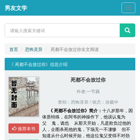
男友文学
男
友
文
学
首页
恐怖灵异
死都不会放过你全文阅读
《 死都不会放过你》信息介绍 
死都不会放过你
作者:一节藕
类别：恐怖灵异 / 状态：连载中
《 死都不会放过你》简介：
十八岁那年，因
体质特殊，在阿爷的神操作下，他误认鬼为
父 鬼，诡也 从那天开始，凡是欺负过他的
推荐本书
人，企图杀死他的鬼，下场无一不凄惨 但不
知道从什么时候开始，他这位鬼父变得不对劲