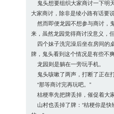
鬼头想要组织大家商讨一下明天
大家商讨，除非是绫小路有话要
然而即便龙园不想参与商讨，鬼
来，虽然龙园觉得商讨没意义，
四个妹子洗完澡后坐在房间的桌
牌，鬼头看到这个情况是有些不
龙园则是躺在一旁玩手机。
鬼头咳嗽了两声，打断了正在打
“那等商讨完再玩吧。”
桔梗率先把牌丢掉，催促着大
山村也丢掉了牌：“桔梗你是快