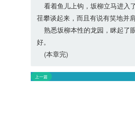
看着鱼儿上钩，坂柳立马进入了
荏攀谈起来，而且有说有笑地并
熟悉坂柳本性的龙园，眯起了眼
好。
(本章完)
上一篇