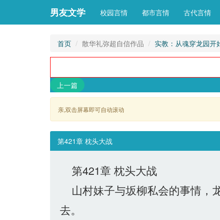
男友文学
校园言情
都市言情
古代言情
首页
散华礼弥超自信作品
实教：从魂穿龙园开
上一篇
亲,双击屏幕即可自动滚动 
第421章 枕头大战
第421章 枕头大战
山村妹子与坂柳私会的事情，龙
去。