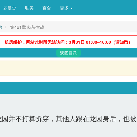
罗曼史
耽美
百合
更多 
始
第421章 枕头大战
机房维护，网站此时段无法访问：3月31日 01:00–16:00（请知悉）
返回目录
园并不打算拆穿，其他人跟在龙园身后，也被