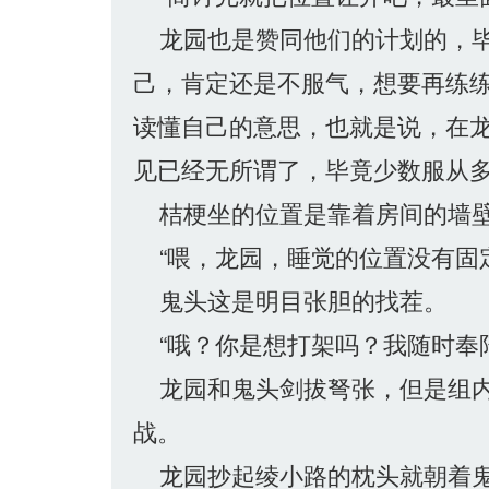
龙园也是赞同他们的计划的，毕
己，肯定还是不服气，想要再练
读懂自己的意思，也就是说，在
见已经无所谓了，毕竟少数服从
桔梗坐的位置是靠着房间的墙壁
“喂，龙园，睡觉的位置没有固
鬼头这是明目张胆的找茬。
“哦？你是想打架吗？我随时奉陪
龙园和鬼头剑拔弩张，但是组内
战。
龙园抄起绫小路的枕头就朝着鬼