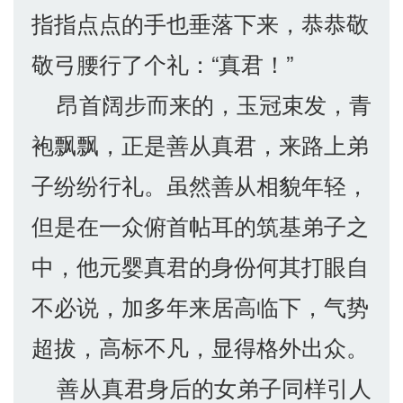
指指点点的手也垂落下来，恭恭敬
敬弓腰行了个礼：“真君！”
昂首阔步而来的，玉冠束发，青
袍飘飘，正是善从真君，来路上弟
子纷纷行礼。虽然善从相貌年轻，
但是在一众俯首帖耳的筑基弟子之
中，他元婴真君的身份何其打眼自
不必说，加多年来居高临下，气势
超拔，高标不凡，显得格外出众。
善从真君身后的女弟子同样引人