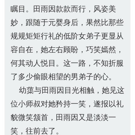
瞩目。田雨因款款而行，风姿美
妙，跟随于元婴身后，果然比那些
规规矩矩行礼的低阶女弟子更显从
容自在，她左右顾盼，巧笑嫣然，
何其动人悦目。这一路，不知折服
了多少偷眼相望的男弟子的心。
幼蕖与田雨因目光相触，她见这
位小师叔对她矜持一笑，遂报以礼
貌微笑颔首，田雨因又是淡淡一
笑，往前去了。