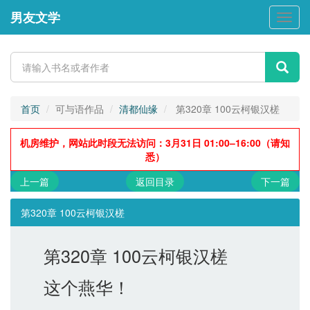
男友文学
男
友
文
学
首页
可与语作品
清都仙缘
第320章 100云柯银汉槎
机房维护，网站此时段无法访问：3月31日 01:00–16:00（请知
悉）
上一篇
返回目录
下一篇
第320章 100云柯银汉槎
第320章 100云柯银汉槎
这个燕华！