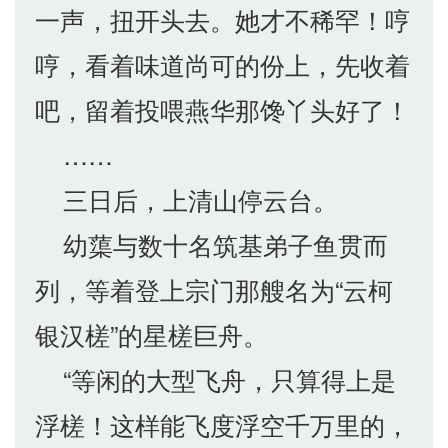
一声，扭开头去。她才不稀罕！哼
哼，看着味道尚可的份上，先收着
吧，留着投喂燕华那馋丫头好了！
……
三日后，上清山停云台。
幼蕖与数十名筑基弟子鱼贯而
列，等着登上宗门那艘名为“云柯
银汉槎”的星槎巨舟。
“等闲的大型飞舟，只算得上是
浮槎！这样能飞度浮空千万里的，