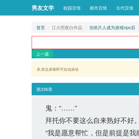
男友文学
校园言情
都市言情
古代言情
首页
江火照夜白作品
当纸片人成为游戏npc后
上一篇
亲,双击屏幕即可自动滚动 
第336章
鬼：“……”
拜托你不要这么自来熟好不好
“我是愿意帮忙，但是前提是我