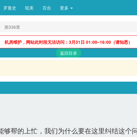
罗曼史
耽美
百合
更多 
第336章
机房维护，网站此时段无法访问：3月31日 01:00–16:00（请知悉）
返回目录
。
能够帮的上忙，我们为什么要在这里纠结这个