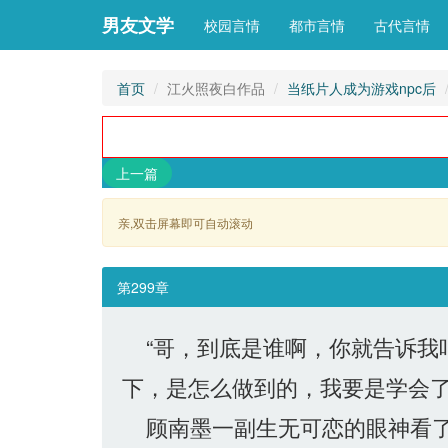
男友文学
校园言情
都市言情
古代言情
首页
江火照夜白作品
当纸片人成为游戏npc后
上一篇
亲,双击屏幕即可自动滚动 
第299章
“哥，到底是谁啊，你就告诉我吧
下，是怎么做到的，我要是学会了
顾南墨一副生无可恋的眼神看了