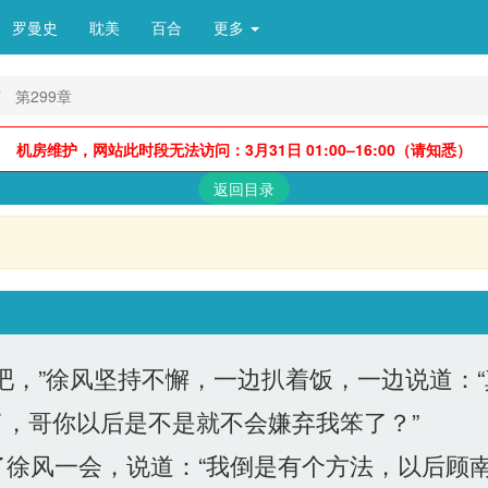
罗曼史
耽美
百合
更多 
第299章
机房维护，网站此时段无法访问：3月31日 01:00–16:00（请知悉）
返回目录
，”徐风坚持不懈，一边扒着饭，一边说道：
，哥你以后是不是就不会嫌弃我笨了？”
徐风一会，说道：“我倒是有个方法，以后顾