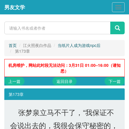
男友文学
男
友
文
学
首页
江火照夜白作品
当纸片人成为游戏npc后
第173章
机房维护，网站此时段无法访问：3月31日 01:00–16:00（请知
悉）
上一篇
返回目录
下一篇
第173章
张梦泉立马不干了，“我保证不
会说出去的，我很会保守秘密的，