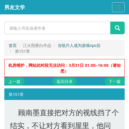
男友文学
男
友
文
学
首页
江火照夜白作品
当纸片人成为游戏npc后
第151章
机房维护，网站此时段无法访问：3月31日 01:00–16:00（请知
悉）
上一篇
返回目录
下一篇
第151章
顾南墨直接把对方的视线挡了个
结实，不让对方看到屋里，他问