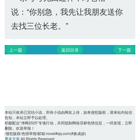
说：“你别急，我先让我朋友送你
去找三位长老。”
上一篇
返回目录
下一篇
本站只收录已完结小说，所有小说由网友上传，如有侵犯版权，请来站内短信
告知，本站立即予以处理。
积极配合“净网2025”专项行动，共同抵制网络淫秽色情信息，一经发现，立即
删除。欢迎举报！
/侵犯版权/色情举报/邮箱:novel#qq.com(#换成@)
男友文学
All Rights Reserved.