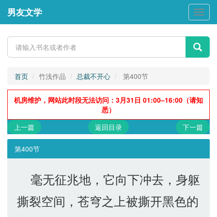
男友文学
男
友
文
学
首页
竹浅作品
总裁不开心
第400节
机房维护，网站此时段无法访问：3月31日 01:00–16:00（请知
悉）
上一篇
返回目录
下一篇
第400节
毫无征兆地，它向下冲去，身躯
撕裂空间，苍穹之上被撕开黑色的