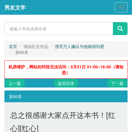
男友文学
男
友
文
学
首页
情由忆生作品
漂亮万人嫌以为他能得到爱
第86章
机房维护，网站此时段无法访问：3月31日 01:00–16:00（请知
悉）
上一篇
返回目录
下一篇
第86章
总之很感谢大家点开这本书！[红
心][红心]