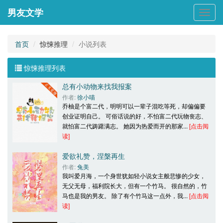
男友文学
男
友
文
学
首页
惊悚推理
小说列表
惊悚推理列表
总有小动物来找我报案
作者: 
徐小喵
乔柚是个富二代，明明可以一辈子混吃等死，却偏偏要
创业证明自己。 可俗话说的好，不怕富二代玩物丧志、
就怕富二代踌躇满志。 她因为热爱而开的那家... 
[点击阅
读]
爱欲礼赞，涅槃再生
作者: 
兔美
我叫爱月海，一个身世犹如轻小说女主般悲惨的少女，
无父无母，福利院长大，但有一个竹马。 很自然的，竹
马也是我的男友。 除了有个竹马这一点外，我... 
[点击阅
读]