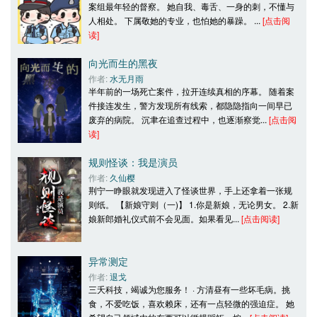
案组最年轻的督察。 她自我、毒舌、一身的刺，不懂与
人相处。 下属敬她的专业，也怕她的暴躁。 ... 
[点击阅
读]
向光而生的黑夜
作者: 
水无月雨
半年前的一场死亡案件，拉开连续真相的序幕。 随着案
件接连发生，警方发现所有线索，都隐隐指向一间早已
废弃的病院。 沉聿在追查过程中，也逐渐察觉... 
[点击阅
读]
规则怪谈：我是演员
作者: 
久仙樱
荆宁一睁眼就发现进入了怪谈世界，手上还拿着一张规
则纸。 【新娘守则（一)】 1.你是新娘，无论男女。 2.新
娘新郎婚礼仪式前不会见面。如果看见... 
[点击阅读]
异常测定
作者: 
退戈
三夭科技，竭诚为您服务！ · 方清昼有一些坏毛病。挑
食，不爱吃饭，喜欢赖床，还有一点轻微的强迫症。 她