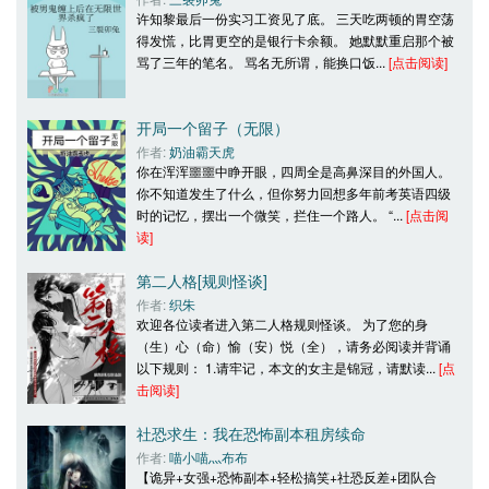
许知黎最后一份实习工资见了底。 三天吃两顿的胃空荡
得发慌，比胃更空的是银行卡余额。 她默默重启那个被
骂了三年的笔名。 骂名无所谓，能换口饭... 
[点击阅读]
开局一个留子（无限）
作者: 
奶油霸天虎
你在浑浑噩噩中睁开眼，四周全是高鼻深目的外国人。 
你不知道发生了什么，但你努力回想多年前考英语四级
时的记忆，摆出一个微笑，拦住一个路人。 “... 
[点击阅
读]
第二人格[规则怪谈]
作者: 
织朱
欢迎各位读者进入第二人格规则怪谈。 为了您的身
（生）心（命）愉（安）悦（全），请务必阅读并背诵
以下规则： 1.请牢记，本文的女主是锦冠，请默读... 
[点
击阅读]
社恐求生：我在恐怖副本租房续命
作者: 
喵小喵灬布布
【诡异+女强+恐怖副本+轻松搞笑+社恐反差+团队合