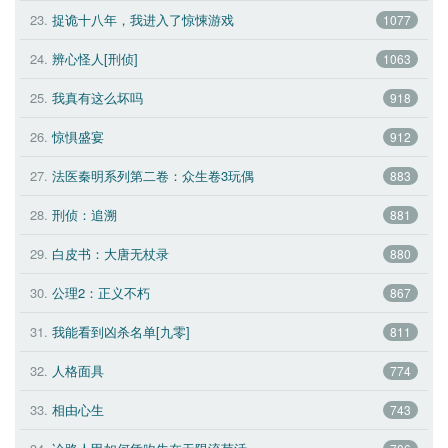
23.
捉诡十八年，我进入了惊悚游戏 
1077
24.
辨心怪人[刑侦] 
1063
25.
我真有这么坏吗 
918
26.
惊惧盛宴 
912
27.
法医秦明系列第二卷：众生卷3玩偶 
883
28.
刑侦：追溯 
881
29.
白皮书：大唐无杖录 
880
30.
公理2：正义不朽 
867
31.
我能看到凶杀名单[九零] 
811
32.
人格面具 
774
33.
相由心生 
743