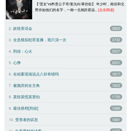
【“恶女”vs矜贵公子哥/复仇向/掌控欲】 年少时，南佳和北
野亦如他们的名字，一南一北相距甚远... 
[点击阅读]
2.
妖怪茶话会 
3883
3.
全息模拟犯罪直播，我只演一次 
3732
4.
刑侦：心火 
3557
5.
心挣 
2551
6.
在凶案现场说点八卦有错吗 
1817
7.
被抛弃的女主角 
1802
8.
莫惊莫慌莫害怕 
1735
9.
最佳搭档[刑侦] 
1686
10.
受害者的叹息 
1681
11.
午夜零时的访客 
1677