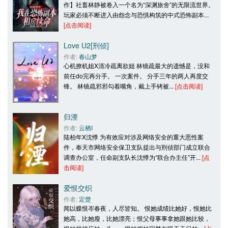
作】社畜林静被卷入一个名为“深渊旅舍”的无限流世界。
玩家必须不断进入由怨念与恐惧构筑的中式恐怖副本... 
[点击阅读]
Love U2[刑侦]
作者: 
春山梦
心机撩机姐X清冷疏离欲姐 林镜疏最大的遗憾是，没和
前任do完再分手。 一次案件。 分手三年的两人再度交
锋。 林镜疏邪邪勾着嘴角，戴上手铐被... 
[点击阅读]
归湮
作者: 
云栖I
陆柏年X沈悸 为有效应对涉及网络安全的重大恶性案
件，奉天市网络安全保卫支队提出与刑侦部门成立联合
调查办公室，任命副支队长沈悸为“联合办主任”开... 
[点
击阅读]
爱恨交织
作者: 
定楚
闻以蝶恨岑春夜，人尽皆知。 恨她成绩比她好，恨她比
她高，比她瘦，比她漂亮；恨父母事事拿她跟她比较，