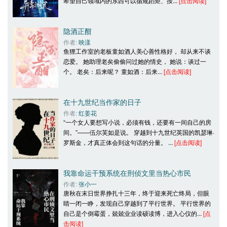
希望自己领域内的东西可以循规蹈矩、按... 
[点击阅读]
隐酒正酣
作者: 
映漾
鱼狸工作室的老板童如酒人美心善性格好， 却从来不谈
恋爱。 她助理老矣偷偷问过她的情史， 她说：谈过一
个。 老矣：后来呢？ 童如酒：后来... 
[点击阅读]
在十九世纪当作家的日子
作者: 
红姜花
“一个女人要想写小说，必须有钱，还要有一间自己的房
间。”——伍尔芙如是说。 穿越到十九世纪英国的凯瑟琳·
罗斯金，才真正体会到这句话的分量。 ... 
[点击阅读]
我靠命运干预系统在刑侦文里当热心市民
作者: 
张小一
唐秋在末日世界挣扎十三年，终于迎来死亡终局，但眼
睛一闭一睁，发现自己穿越到了平行世界。 平行世界的
自己是个倒霉蛋，兢兢业业读硕读博，进入心仪的... 
[点
击阅读]