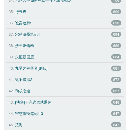
34.
论路人甲如何凭吹牛在无限流苟活 
706
35.
行云声 
699
36.
诡案追踪3 
698
37.
宋慈洗冤笔记4 
694
38.
妖王吃错药 
689
39.
永恒新国度 
684
40.
九零之兽语者[刑侦] 
681
41.
诡案追踪2 
672
42.
勒忒之逆 
657
43.
[快穿]干完这票就退休 
648
44.
宋慈洗冤笔记1-3 
647
45.
茫海 
641