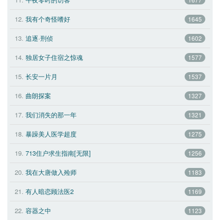
12.
我有个奇怪嗜好 
1645
13.
追逐·刑侦 
1602
14.
独居女子住宿之惊魂 
1577
15.
长安一片月 
1537
16.
曲朗探案 
1327
17.
我们消失的那一年 
1321
18.
暴躁美人医学超度 
1275
19.
713住户求生指南[无限] 
1256
20.
我在大唐做入殓师 
1183
21.
有人暗恋顾法医2 
1169
22.
容器之中 
1123