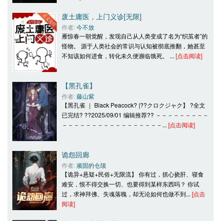
废土庸医，上门义诊[无限]
作者: 
今不放
雁惊春一朝觉醒，发现自己从人类变成了名为“织茧者”的
怪物。 源于人类社会的常识与认知被彻底推翻，她甚至
不知该如何进食，转化未久便濒临饿死。 ... 
[点击阅读]
【黑孔雀】
作者: 
藤山紫
【黑孔雀 ｜ Black Peacock? |??クロクジャク】 ?全文
已完结? ??2025/09/01 编辑推荐?? －－－－－－－－－
－－－－－－－－－－－－－－－－－... 
[点击阅读]
诡怨回廊
作者: 
顽固的仓颉
【诡异+悬疑+民俗+无限流】 你有过，抓心挠肝、寝食
难安，恨不得交换一切、也要得到某样东西吗？ 你试
过，求神拜佛、失魂落魄，却无论如何也做不到... 
[点击
阅读]