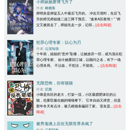
小师妹她赛博飞升了
作者: 
树栖客
师明奈是师徒五人中最后飞升的。 冲击天境时，先后飞
升的师兄师姐接二连三降下预言。 “速来A区救驾！” “师
父又被抓走了，师姐先走一步，记得... 
[点击阅读]
犯罪心理专家：以心为刃
作者: 
云深知弥
十年前，姐姐的“意外”坠楼，让她放弃一切，成为顶尖犯
罪心理专家。 如今她重回江城，以顾问之名，布下一场
心理杀局。 不沾血，不犯法，不留痕。 ... 
[点击阅读]
无限恐怖，但有猫猫
作者: 
叨鹿
小咪是街区的老大，打架一流，小区最膘肥体壮的公
猫，也要臣服在她的喵喵拳下。 它本自由又肆意，但是
那年冬天有点冷，被几根猫条骗回了家。 室友是... 
[点击
阅读]
被男鬼缠上后在无限世界杀疯了
作者: 
三裂卯兔