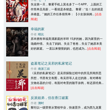
失业第一天，黎雾手机上莫名多了一个APP。 上面的工
作简单且高薪，一看就是杀猪盘。 黎雾：“去！去的就是
杀猪盘。” 她的工作任务很简单： 【小女孩保姆... 
[点击
阅读]
幸福的家
作者: 
晴比
原本拥有幸福美满家庭的羊咩 15岁的她，因为家里的一
场婚外情。 失去了妈妈、失去了爸爸，失去了她原本美
好的家庭。 一直以来憧憬妈妈，也想成为... 
[点击阅读]
盗墓笔记之吴邪的私家笔记
作者: 
南派三叔
《吴邪的私家笔记》是吴邪探险过程中的所见所闻所思
所想，书里有文有图，有吴邪等人走过的路，有对稀有
文物名器的介绍，有面对奇景的随手涂鸦，有还原经典... 
[点击阅读]
反派姐弟，但在香江破案
作者: 
溯时
黎珩以一级荣誉从警校毕业，快速晋升，成为西九龙重