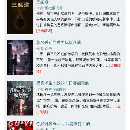
三恶道
作者: 
黑框眼镜哥
佈局：城市中所发生的单一刑事案件，开始回推主角群
与所有关係人物的故事，不断出现的线索与新事件，让
过往被掩盖的恶逐渐浮出檯面，揹负仇恨、亲情羈绊与... 
[点击阅读]
莫名丢到异世界玩捉迷藏
作者: 
白予
一天，再平凡不过的放学日，校园莫名成了无法逃离的
牢笼。 每一次鐘声响起，都可能改变生死。 线索散落在
校园各处，真相却被埋藏在猜忌与选择之中。... 
[点击阅
读]
黑雾求生：我的向日葵能导航
作者: 
椰树花做得好
沈槐序一觉醒来，发现自己被传送到一个被黑雾笼罩的
诡异世界。 腐尸在暗处游荡，物资箱散落迷雾之中，而
唯一的庇护所，竟是一间靠阳光驱动的破旧木屋。... 
[点
击阅读]
你好诡异Boss，我是来打工的
作者: 
七一子