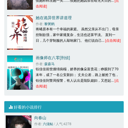
恨她样样压她一头……恨她把她囚禁在暗无天日的... 
[点
击阅读]
她在诡异世界讲道理
作者: 
黎粥鹤
将晞原本有一个幸福的家庭。 虽然父亲从不出门，母亲
控制欲强，家中家规复杂，生活也还算平淡。 直到一
日，几个穿制服的人敲响家门。 他们说自己... 
[点击阅读]
画像师在八零[刑侦]
作者: 
森森马
钰佳佳前世缠绵病榻，娇养的像朵富贵花；睁眼到了70
末年，成了一名公安新妇； 丈夫公差，路上被抢了包，
钰佳佳到警局报警，有人认出是陆队媳妇，又想起... 
[点
击阅读]
好看的小说排行
向春山
作者: 
六须鲇
/ 人气:4278